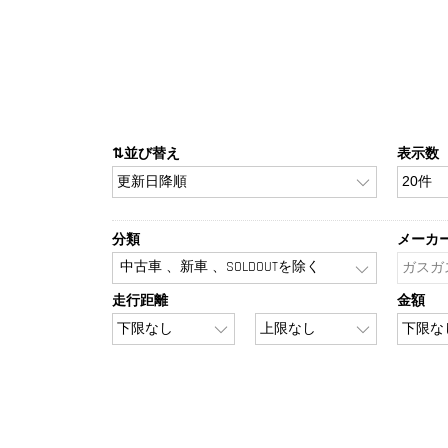
⇅並び替え
表示数
分類
メーカ
中古車 、新車 、SOLDOUTを除く
走行距離
金額